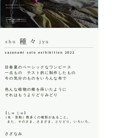
種々
shu jyu
sazanami solo exihibition 2022
目春夏のベーシックなワンピース
一点もの テスト的に制作したもの
今の気分のものをいろんな布で
色んな植物の種を蒔いたように
それはもうよりどりみどり
【しゅ じゅ】
［名・形動］数多くの種類があること。
また、そのさま。さまざま。とりどり。いろいろ。
さざなみ