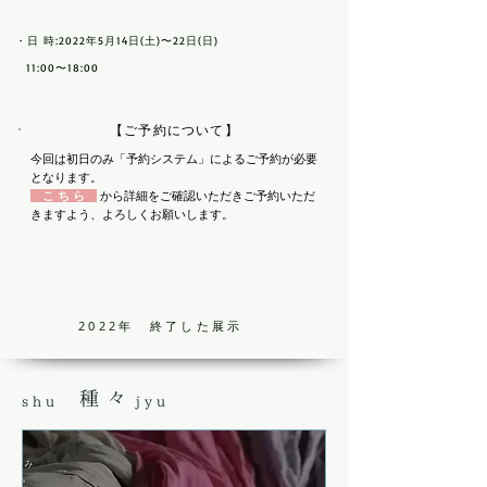
・日 時:2022年5月14日(土)〜22日(日)
11:00〜18:00
【ご予約について】
今回は初日のみ「予約システム」によるご予約が必要
となります。
こ ち ら
から詳細をご確認いただきご予約いただ
きますよう、よろしくお願いします。
2022
年
終了した展示
種々
shu jyu