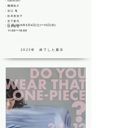
・itashiori
・棚橋祐介
・谷口 竜
・松本美弥子
・宮下香代
・日 時:2024年5月4日(土)〜15日(水)
​・山本拓也
11:00〜18:00
2025
年
終了した展示