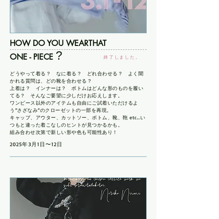
HOW DO YOU WEARTHAT
?
ONE - PIECE
終了しました。
どうやって着る？ なに着る？ どれ合わせる？ よく聞
かれる質問は、どの靴を合わせる？
上着は？ インナーは？ ボトムはどんな形のものを履い
てる？ そんなご要望に少しだけお応えします。
ワンピース以外のアイテムも自由にご試着いただけるよ
う”さざなみ”のクローゼットの一部を再現。
キャップ、アウター、カットソー、ボトム、靴、鞄 etc...い
つもと違った着こなしのヒントが見つかるかも。
組み合わせ次第で新しい形や色も可能性あり！
2025
年3月1日〜
12日