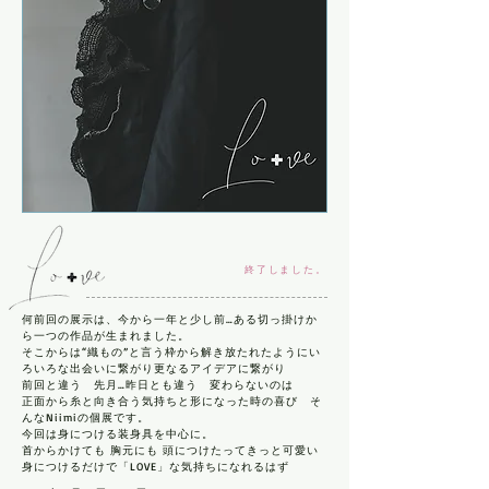
終了しました。
何前回の展示は、今から一年と少し前…ある切っ掛けか
ら一つの作品が生まれました。
そこからは“織もの”と言う枠から解き放たれたようにい
ろいろな出会いに繋がり更なるアイデアに繋がり
前回と違う 先月…昨日とも違う 変わらないのは
正面から糸と向き合う気持ちと形になった時の喜び そ
んなNiimiの個展です。
今回は身につける装身具を中心に。
首からかけても 胸元にも 頭につけたってきっと可愛い
身につけるだけで「LOVE」な気持ちになれるはず