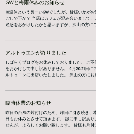
GWと梅雨休みのお知らせ
10連休という長ーいGWでしたが、皆様いかがお過
ごしで下か？ 当店はカフェが混み合いまして、ご
迷惑をおかけしたかと思いますが、沢山の方にご
利用頂きまして本当にありがとうございました。
次の予定は6月9日（日）大場ともよさんとギロの
ライブです。 ...
アルトゥエンが終りました
しばらくブログをお休みしておりました。 ご不便
をおかけして申し訳ありません。 4月20.21日にア
ルトゥエンに出店いたしました。 沢山の方にお越
しいただき、また喫茶をご利用頂きまして、本当
にありがとうございました。 ...
臨時休業のお知らせ
昨日の台風の片付けのため、昨日に引き続き、本
日もお休みとさせて頂きます。 誠に申し訳ありま
せんが、よろしくお願い致します。 皆様も片付け
でお忙しいことと思います。 まだまだ危ない箇所