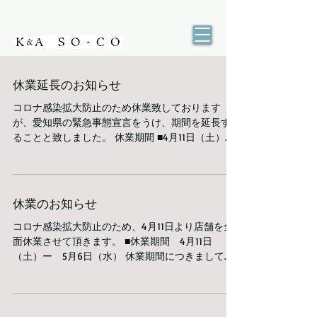
休業延長のお知らせ
コロナ感染拡大防止のため休業致しております
が、愛知県の緊急事態宣言をうけ、期間を延長す
ることと致しました。 休業期間 ■4月11日（土）ー
5月31日（日） コロナは収束して来たようにも感じ
ますが、油断がまた新たな感染を生むことになり
かねません。後少し頑張れば！と...
休業のお知らせ
コロナ感染拡大防止のため、4月11日より店舗を全
面休業させて頂きます。 ■休業期間 4月11日
（土）ー 5月6日（水） 休業期間につきましては
変更になる場合もございますので、こちらのブロ
グ、Instagram、facebookにてお知らせ致します。
...